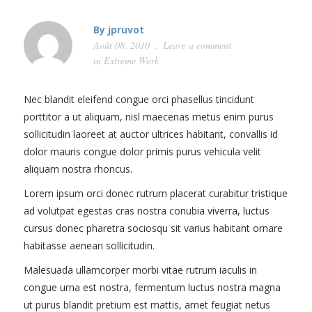
+0123456789
hello@yourmail.com
By
jpruvot
Août 08, 2010
Leave a comment
in
Extreme Work
HOME
Nec blandit eleifend congue orci phasellus tincidunt
porttitor a ut aliquam, nisl maecenas metus enim purus
PAGES
sollicitudin laoreet at auctor ultrices habitant, convallis id
dolor mauris congue dolor primis purus vehicula velit
ELEMENTS
aliquam nostra rhoncus.
WORK
Lorem ipsum orci donec rutrum placerat curabitur tristique
ad volutpat egestas cras nostra conubia viverra, luctus
BLOG
cursus donec pharetra sociosqu sit varius habitant ornare
habitasse aenean sollicitudin.
SHOP
Malesuada ullamcorper morbi vitae rutrum iaculis in
congue urna est nostra, fermentum luctus nostra magna
ut purus blandit pretium est mattis, amet feugiat netus