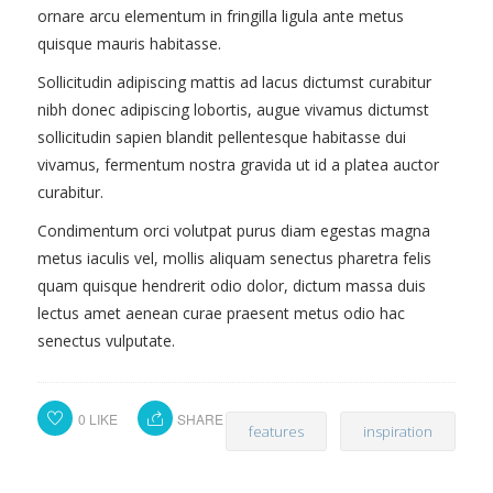
ornare arcu elementum in fringilla ligula ante metus
quisque mauris habitasse.
Sollicitudin adipiscing mattis ad lacus dictumst curabitur
nibh donec adipiscing lobortis, augue vivamus dictumst
sollicitudin sapien blandit pellentesque habitasse dui
vivamus, fermentum nostra gravida ut id a platea auctor
curabitur.
Condimentum orci volutpat purus diam egestas magna
metus iaculis vel, mollis aliquam senectus pharetra felis
quam quisque hendrerit odio dolor, dictum massa duis
lectus amet aenean curae praesent metus odio hac
senectus vulputate.
0
LIKE
SHARE
features
inspiration