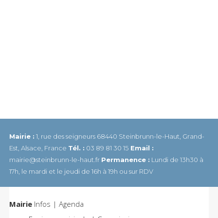
Mairie :
1, rue des seigneurs 68440 Steinbrunn-le-Haut, Grand-
Est, Alsace, France
Tél. :
03 89 81 30 15
Email :
mairie@steinbrunn-le-haut.fr
Permanence :
Lundi de 13h30 à
17h, le mardi et le jeudi de 16h à 19h ou sur RDV
Mairie
Infos | Agenda