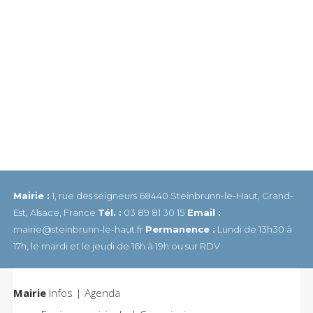
Mairie :
1, rue des seigneurs 68440 Steinbrunn-le-Haut, Grand-
Est, Alsace, France
Tél. :
03 89 81 30 15
Email :
mairie@steinbrunn-le-haut.fr
Permanence :
Lundi de 13h30 à
17h, le mardi et le jeudi de 16h à 19h ou sur RDV
Mairie
Infos | Agenda