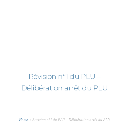
+0123456789
hello@yourmail.com
HOME
PAGES
ELEMENTS
Révision n°1 du PLU –
WORK
Délibération arrêt du PLU
BLOG
SHOP
Home
Révision n°1 du PLU – Délibération arrêt du PLU