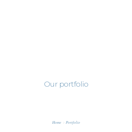
+0123456789
hello@yourmail.com
HOME
PAGES
ELEMENTS
WORK
Our portfolio
BLOG
SHOP
Home
Portfolio